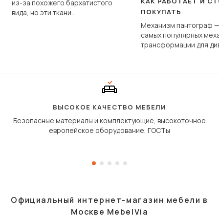
КАК РАБОТАЕТ И С
из-за похожего бархатистого
ПОКУПАТЬ
вида, но эти ткани
фундаментально различаются
Механизм пантограф —
по структуре, составу и
самых популярных мех
технологии производства.
трансформации для ди
Его ещё называют «тик
«шагающей еврокнижк
сиденье не выкатывает
полу, а приподнимаетс
«перешагивает» вперё
дугообразной траекто
ВЫСОКОЕ КАЧЕСТВО МЕБЕЛИ
Безопасные материалы и комплектующие, высокоточное
европейское оборудование, ГОСТы
Официальный интернет-магазин мебели в
Москве MebelVia