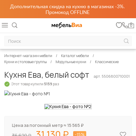
Дополнительная скидка на кухню в магазинах -3%.
Промокод OFFLINE
0
Интернет-магазин мебели
Каталог мебели
Кухни и столовые группы
Модульные кухни
Классические
Кухня Ева, белый софт
арт. 5506800710001
Этот товар купили
5159
раз
Цена за погонный метр ≈
15 565
₽
31 130
-15%
36 620