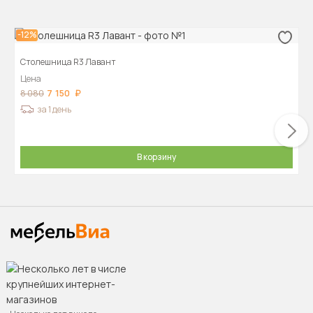
-12%
Столешница R3 Лавант
Цена
7 150
8 080
за 1 день
В корзину