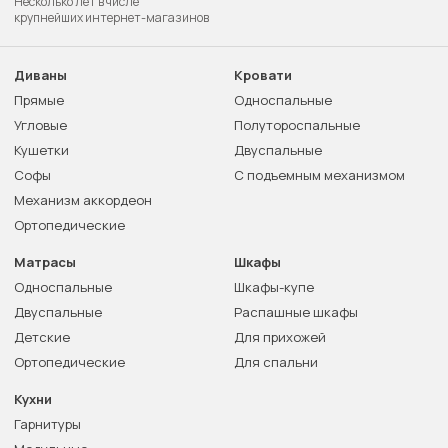
Несколько лет в числе
крупнейших интернет-магазинов
Диваны
Кровати
Прямые
Односпальные
Угловые
Полутороспальные
Кушетки
Двуспальные
Софы
С подъемным механизмом
Механизм аккордеон
Ортопедические
Матрасы
Шкафы
Односпальные
Шкафы-купе
Двуспальные
Распашные шкафы
Детские
Для прихожей
Ортопедические
Для спальни
Кухни
Гарнитуры