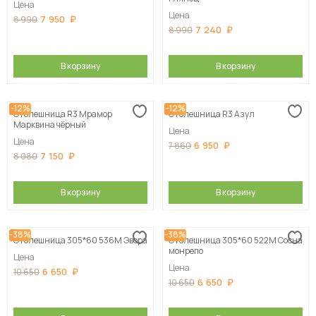
Цена
Цена
7 950
8 990
7 240
8 990
В корзину
В корзину
-12%
-12%
Столешница R3 Мрамор
Столешница R3 Азул
Марквина чёрный
Цена
Цена
6 950
7 860
7 150
8 080
В корзину
В корзину
-38%
-38%
Столешница 305*60 536М Эвора
Столешница 305*60 522М Сосна
монрепо
Цена
Цена
6 650
10 650
6 650
10 650