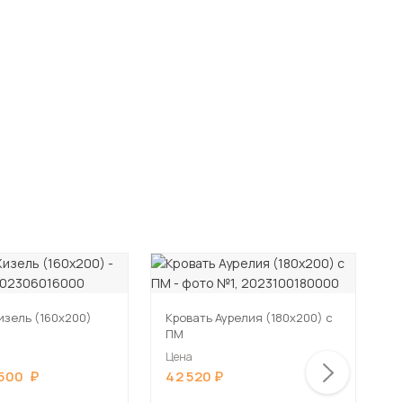
изель (160х200)
Кровать Аурелия (180х200) с
К
ПМ
П
Цена
Ц
 500
42 520
4