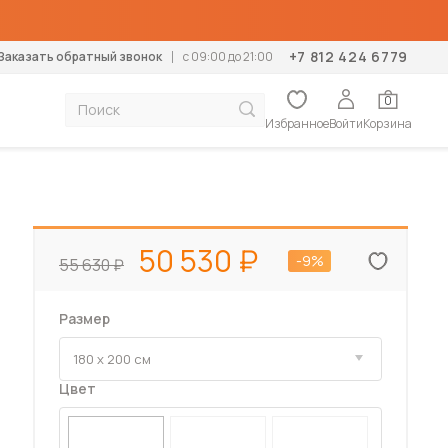
+7 812 424 6779
Заказать обратный звонок
c 09:00 до 21:00
0
Избранное
Войти
Корзина
тумбы
Диваны
К
Механизм раскладки
Дополнение
Дополнение
Тип помещения
Мебель для дачи
столики
Прямые
М
Аккордеон
Ортопедические основания
Матрасы-топперы
В гостиную
Диваны для дачи
50 530
-9%
55 630
формеры
Угловые
К
Выкатной
Подушки
Наматрасники
В спальню
Комоды для дачи
Кушетки
К
Дельфин
Подушки
В детскую
Кровати для дачи
левизор
Софы
Еврокнижка
В прихожую
Кухни для дачи
Размер
П
Тахты
Клик-клак
В коридор
Матрасы для дачи
Б
Книжка
На балкон
Стенки для дачи
Пума
Столы для дачи
Цвет
Пантограф
Стулья для дачи
Тик-так
Шкафы для дачи