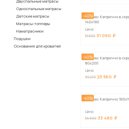
Двуспальные матрасы
Столы и стулья
Односпальные матрасы
-40%
Детские матрасы
Шкафы и стеллажи
Матрас Каприччо в скр
140х190
Матрасы-топперы
Комоды и тумбы
Цена
Наматрасники
Вешалки и обувницы
31 090
51 820
Подушки
Гарнитуры
Основания для кроватей
Пос
-40%
Матрас Каприччо в скр
80х200
Цена
23 560
39 270
-40%
Матрас Каприччо 160х1
Цена
33 480
55 800