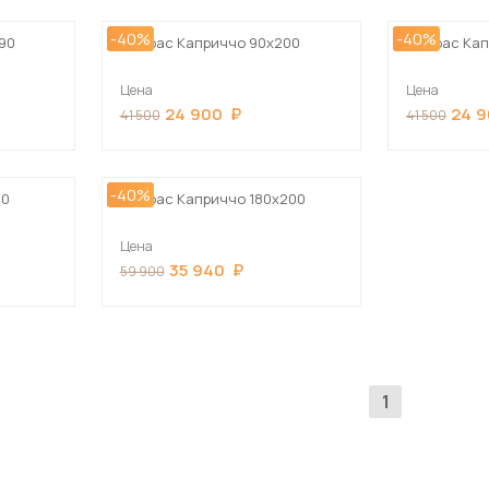
-40%
-40%
90
Матрас Каприччо 90х200
Матрас Кап
Цена
Цена
24 900
24 
41 500
41 500
-40%
90
Матрас Каприччо 180х200
Цена
35 940
59 900
1