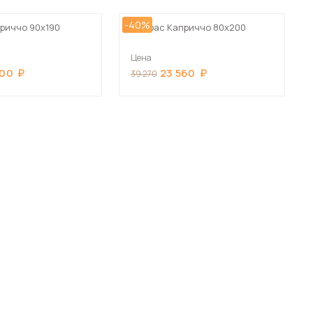
-40%
риччо 90х190
Матрас Каприччо 80х200
Цена
900
23 560
39 270