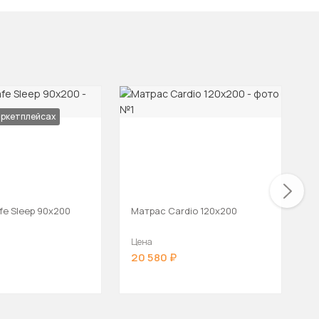
аркетплейсах
fe Sleep 90х200
Матрас Cardio 120х200
М
1
Цена
Ц
20 580
1