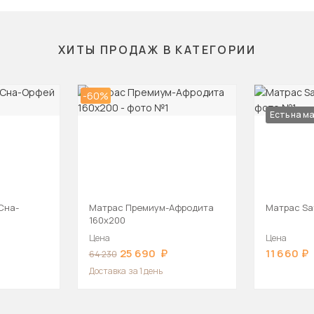
ХИТЫ ПРОДАЖ В КАТЕГОРИИ
-60%
Есть на м
Сна-
Матрас Премиум-Афродита
Матрас Sa
160х200
Цена
Цена
25 690
11 660
64 230
Доставка
за 1 день