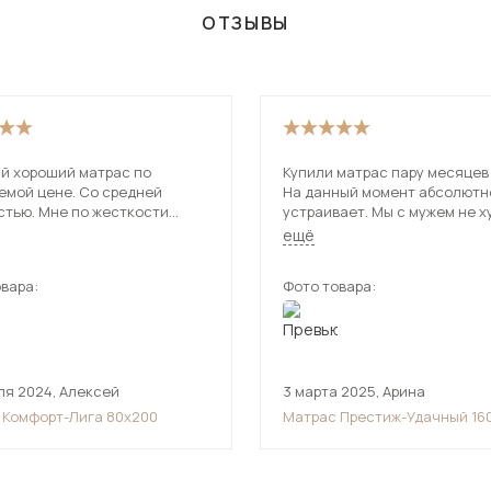
ОТЗЫВЫ
й хороший матрас по
Купили матрас пару месяцев
емой цене. Со средней
На данный момент абсолютн
стью. Мне по жесткости
устраивает. Мы с мужем не худые,
, спина не болит.
искали жёсткий матрас с бо
ещё
ные блоки не чувствуются,
нагрузкой на спальное место, спать
е не слышно. Заменил старый
очень комфортно. А как дочке
вара:
Фото товара:
на этот. Спать стало
нравится на нём прыгать
е.
ля 2024
,
Алексей
3 марта 2025
,
Арина
 Комфорт-Лига 80х200
Матрас Престиж-Удачный 16