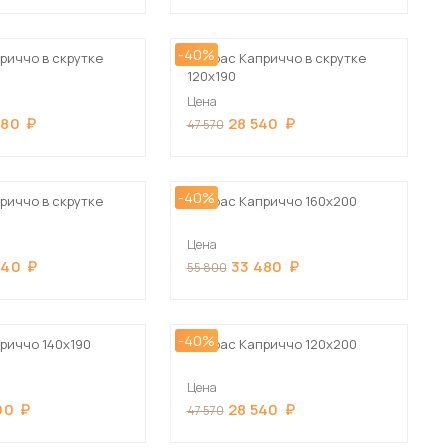
Шкафы-купе для дачи
-40%
риччо в скрутке
Матрас Каприччо в скрутке
120х190
Цена
480
28 540
47 570
 мебель для гостиных
-40%
риччо в скрутке
Матрас Каприччо 160х200
Цена
940
33 480
55 800
-40%
риччо 140х190
Матрас Каприччо 120х200
Цена
90
28 540
47 570