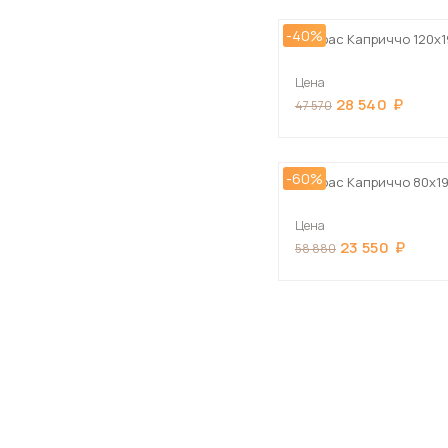
-40%
Матрас Каприччо 120х1
Цена
28 540
47 570
-60%
Матрас Каприччо 80х1
Цена
23 550
58 880