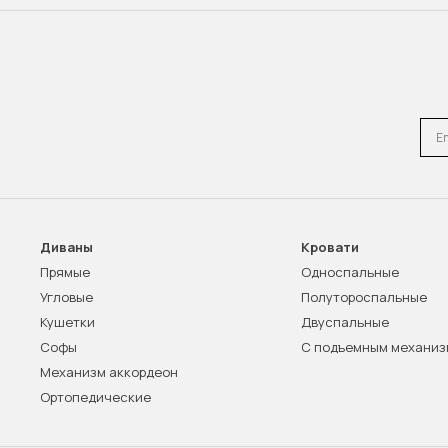
Emai
Диваны
Кровати
Прямые
Односпальные
Угловые
Полутороспальные
Кушетки
Двуспальные
Софы
С подъемным механи
Механизм аккордеон
Ортопедические