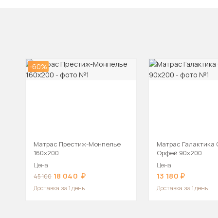
-60%
Матрас Престиж-Монпелье
Матрас Галактика 
160х200
Орфей 90х200
Цена
Цена
18 040
13 180
45 100
Доставка
за 1 день
Доставка
за 1 день