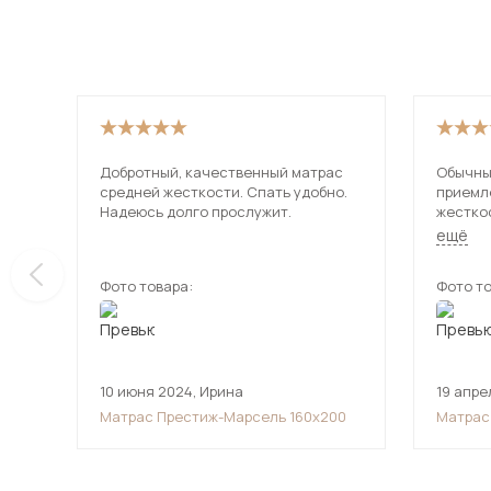
Добротный, качественный матрас
Обычны
средней жесткости. Спать удобно.
приемл
Надеюсь долго прослужит.
жестко
подошел
ещё
Пружин
их даж
Фото товара:
Фото то
матрас 
удобне
10 июня 2024
,
Ирина
19 апре
Матрас Престиж-Марсель 160х200
Матрас