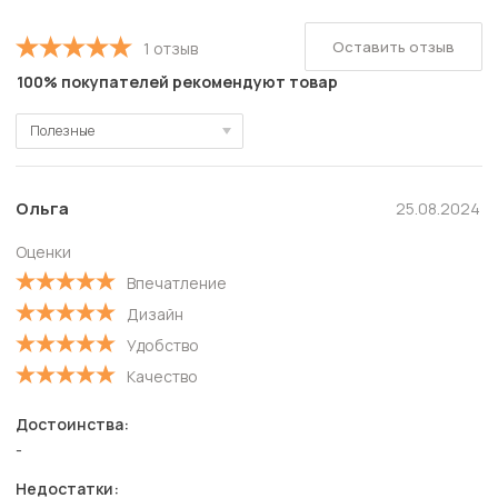
Оставить отзыв
1 отзыв
100% покупателей рекомендуют товар
Полезные
Полезные
Новые
Ольга
25.08.2024
Старые
Оценки
С высокой оценкой
Впечатление
С низкой оценкой
Дизайн
Удобство
Качество
Достоинства:
-
Недостатки: