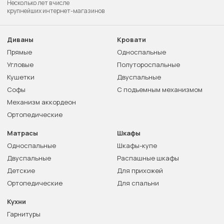
Несколько лет в числе
крупнейших интернет-магазинов
Диваны
Кровати
Прямые
Односпальные
Угловые
Полутороспальные
Кушетки
Двуспальные
Софы
С подъемным механизмом
Механизм аккордеон
Ортопедические
Матрасы
Шкафы
Односпальные
Шкафы-купе
Двуспальные
Распашные шкафы
Детские
Для прихожей
Ортопедические
Для спальни
Кухни
Гарнитуры