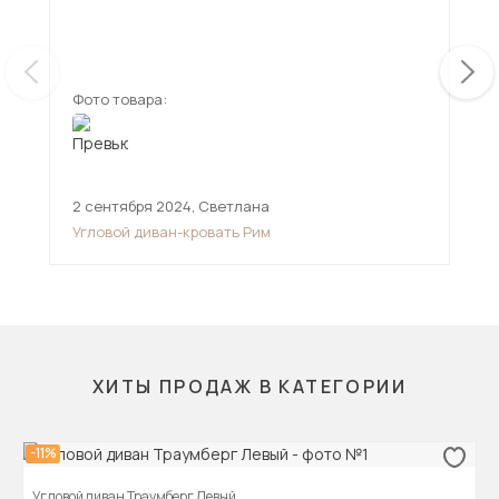
мен
смо
ещ
дов
Фото товара:
Фот
2 сентября 2024
,
Светлана
11 
Угловой диван-кровать Рим
Угл
ХИТЫ ПРОДАЖ В КАТЕГОРИИ
-11%
Угловой диван Траумберг Левый