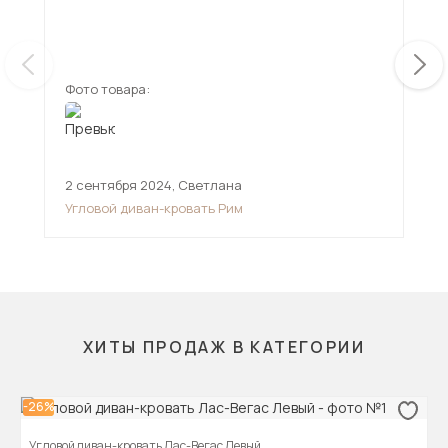
мен
смо
ещ
дов
Фото товара:
Фот
2 сентября 2024
,
Светлана
11 
Угловой диван-кровать Рим
Угл
ХИТЫ ПРОДАЖ В КАТЕГОРИИ
-26%
Угловой диван-кровать Лас-Вегас Левый