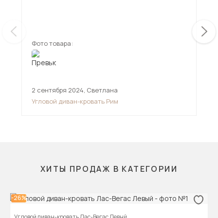
мен
смо
ещ
дов
Фото товара:
Фот
2 сентября 2024
,
Светлана
11 
Угловой диван-кровать Рим
Угл
ХИТЫ ПРОДАЖ В КАТЕГОРИИ
-26%
Угловой диван-кровать Лас-Вегас Левый