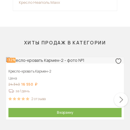
Кресло Неаполь Maxx
Кре
ХИТЫ ПРОДАЖ В КАТЕГОРИИ
-32%
Кресло-кровать Кармен-2
Цена
16 550
24 340
за 1 день
2
отзыва
В корзину