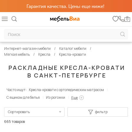
Гарантия качества. Цены еще ниже!
0
Интернет-магазин мебели
Каталог мебели
Мягкая мебель
Кресла
Кресла-кровати
РАСКЛАДНЫЕ КРЕСЛА-КРОВАТИ
В САНКТ-ПЕТЕРБУРГЕ
Часто ищут:
Кресла-кровати с ортопедическим матрасом
С ящиком для белья
Из рогожки
Еще
Сортировать
фильтр
По популярности
665 товаров
Сначала дешевые