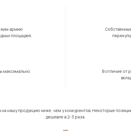
ержим армию
Собственные
ндных площадей.
перекупщ
бы максимально
В отличие от 
вкла
а на нашу продукцию ниже, чем у конкурентов. Некоторые позици
дешевле в 2-3 раза.