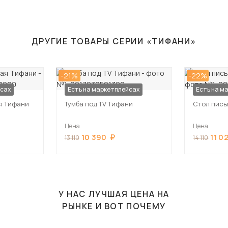
ДРУГИЕ ТОВАРЫ СЕРИИ «ТИФАНИ»
-21%
-22%
йсах
Есть на маркетплейсах
Есть на м
я Тифани
Тумба под TV Тифани
Стол пис
Цена
Цена
10 390
11 0
13 110
14 110
У НАС ЛУЧШАЯ ЦЕНА НА
РЫНКЕ И ВОТ ПОЧЕМУ