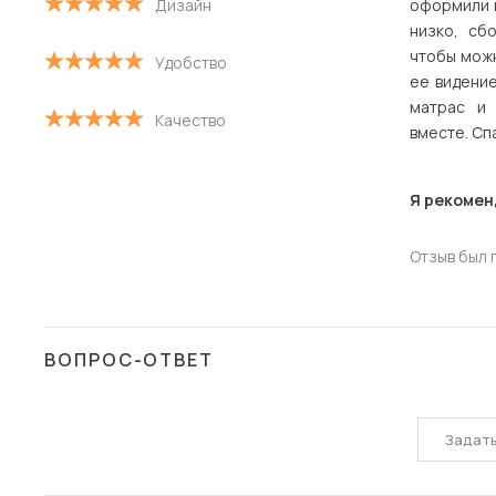
Дизайн
оформили п
С низкой оценкой
низко, сб
чтобы можн
Удобство
ее видение
матрас и 
Качество
вместе. Сп
Я рекомен
Отзыв был 
ВОПРОС-ОТВЕТ
Задат