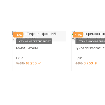
-4%
-30%
Есть на маркетплейсах
Есть на маркетпле
Комод Тифани
Тумба прикроватна
Цена
Цена
18 250
3 750
18 930
5 350