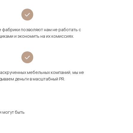
 фабрики позволяют нам не работать с
иками и экономить на их комиссиях.
раскрученных мебельных компаний, мы не
дываем деньги в масштабный PR.
и могут быть