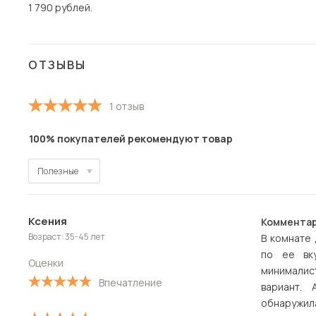
1 790 рублей.
ОТЗЫВЫ
1 отзыв
100% покупателей рекомендуют товар
Полезные
Полезные
Ксения
Комментар
Новые
Возраст: 35-45 лет
В комнате
по ее вк
Старые
Оценки
минималист
Впечатление
вариант.
С высокой оценкой
обнаружила