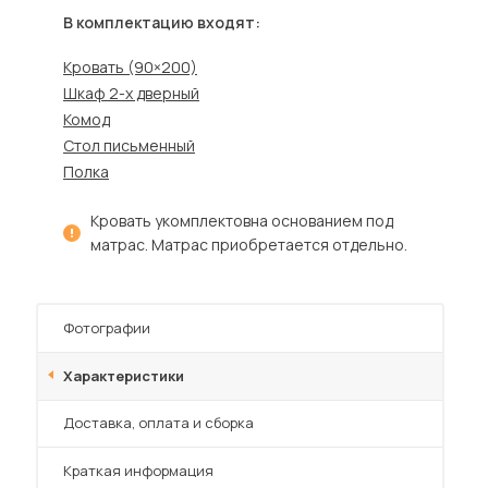
Шкафы-купе для дачи
В комплектацию входят:
Кровать (90×200)
Шкаф 2-х дверный
Комод
Стол письменный
 мебель для гостиных
Полка
Кровать укомплектовна основанием под
матрас. Матрас приобретается отдельно.
Фотографии
Характеристики
Преимущества
Доставка, оплата и сборка
Краткая информация