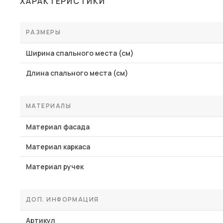
ХАРАКТЕРИСТИКИ
Столы и стулья
Шкафы и стеллажи
РАЗМЕРЫ
Комоды и тумбы
Ширина спального места (см)
Вешалки и обувницы
Длина спального места (см)
Гарнитуры
Пос
МАТЕРИАЛЫ
Материал фасада
Материал каркаса
Материал ручек
ДОП. ИНФОРМАЦИЯ
Артикул