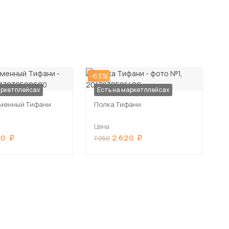
-63%
аркетплейсах
Есть на маркетплейсах
ьменный Тифани
Полка Тифани
Цена
20
2 620
7 050