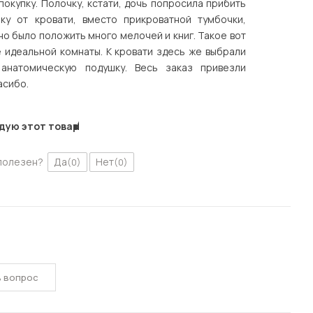
окупку. Полочку, кстати, дочь попросила прибить
оку от кровати, вместо прикроватной тумбочки,
о было положить много мелочей и книг. Такое вот
 идеальной комнаты. К кровати здесь же выбрали
анатомическую подушку. Весь заказ привезли
асибо.
дую этот товар
полезен?
Да
Нет
(0)
(0)
ь вопрос