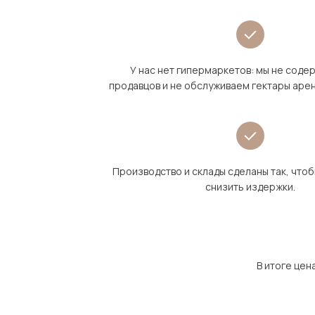
У нас нет гипермаркетов: мы не сод
продавцов и не обслуживаем гектары аре
Производство и склады сделаны так, что
снизить издержки.
В итоге цен