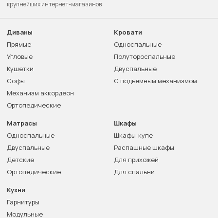
крупнейших интернет-магазинов
Диваны
Кровати
Прямые
Односпальные
Угловые
Полутороспальные
Кушетки
Двуспальные
Софы
С подъемным механизмом
Механизм аккордеон
Ортопедические
Матрасы
Шкафы
Односпальные
Шкафы-купе
Двуспальные
Распашные шкафы
Детские
Для прихожей
Ортопедические
Для спальни
Кухни
Гарнитуры
Модульные