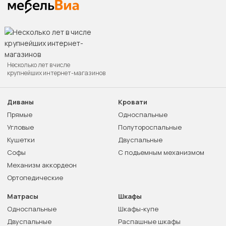
Несколько лет в числе
крупнейших интернет-магазинов
Диваны
Кровати
Прямые
Односпальные
Угловые
Полутороспальные
Кушетки
Двуспальные
Софы
С подъемным механизмом
Механизм аккордеон
Ортопедические
Матрасы
Шкафы
Односпальные
Шкафы-купе
Двуспальные
Распашные шкафы