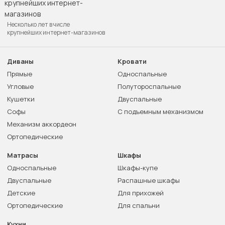
Несколько лет в числе
крупнейших интернет-магазинов
Диваны
Кровати
Прямые
Односпальные
Угловые
Полутороспальные
Кушетки
Двуспальные
Софы
С подъемным механизмом
Механизм аккордеон
Ортопедические
Матрасы
Шкафы
Односпальные
Шкафы-купе
Двуспальные
Распашные шкафы
Детские
Для прихожей
Ортопедические
Для спальни
Кухни