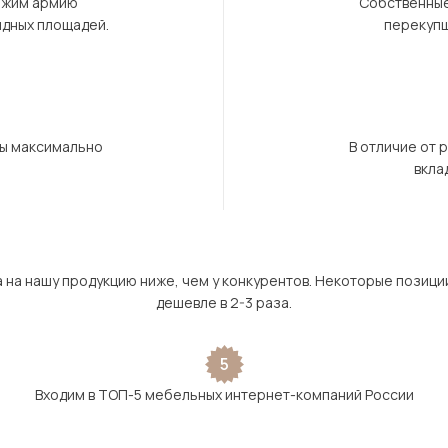
ержим армию
Собственные
ндных площадей.
перекупщ
бы максимально
В отличие от 
вкла
а на нашу продукцию ниже, чем у конкурентов. Некоторые позици
дешевле в 2-3 раза.
5
Входим в ТОП-5 мебельных интернет-компаний России