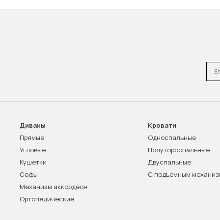
Emai
Диваны
Кровати
Прямые
Односпальные
Угловые
Полутороспальные
Кушетки
Двуспальные
Софы
С подъемным механи
Механизм аккордеон
Ортопедические