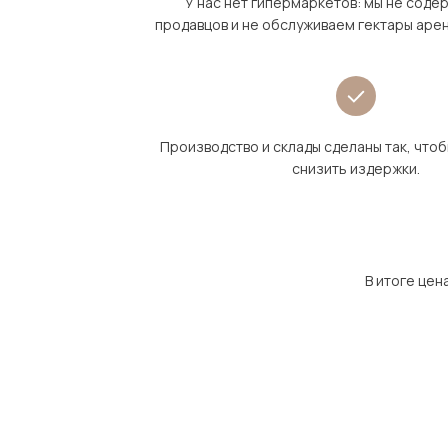
У нас нет гипермаркетов: мы не сод
продавцов и не обслуживаем гектары аре
Производство и склады сделаны так, что
снизить издержки.
В итоге цен