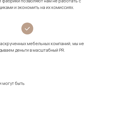
 фабрики позволяют нам не работать с
иками и экономить на их комиссиях.
раскрученных мебельных компаний, мы не
дываем деньги в масштабный PR.
и могут быть