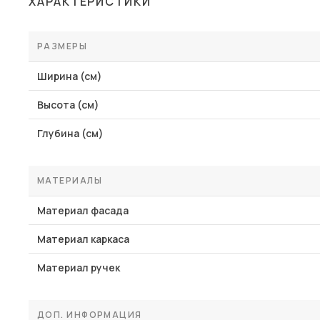
ХАРАКТЕРИСТИКИ
Столы и стулья
Шкафы и стеллажи
РАЗМЕРЫ
Комоды и тумбы
Ширина (см)
Вешалки и обувницы
Высота (см)
Гарнитуры
Глубина (см)
Пос
МАТЕРИАЛЫ
Материал фасада
Материал каркаса
Материал ручек
ДОП. ИНФОРМАЦИЯ