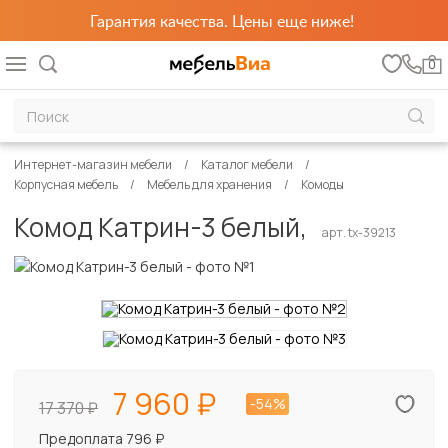
Гарантия качества. Цены еще ниже!
0
Интернет-магазин мебели
Каталог мебели
Корпусная мебель
Мебель для хранения
Комоды
Комод Катрин-3 белый,
арт. tx-39213
7 960
-54%
17 370
Предоплата 796 ₽