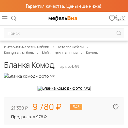
Гарантия качества. Цены еще ниже!
0
Интернет-магазин мебели
Каталог мебели
Корпусная мебель
Мебель для хранения
Комоды
Бланка Комод,
арт. tx-k-59
9 780
-54%
21 330
Предоплата 978 ₽