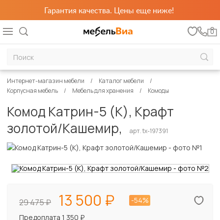
Гарантия качества. Цены еще ниже!
0
Интернет-магазин мебели
Каталог мебели
Корпусная мебель
Мебель для хранения
Комоды
Комод Катрин-5 (К), Крафт
золотой/Кашемир,
арт. tx-197391
13 500
-54%
29 475
Предоплата 1 350 ₽