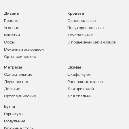
Диваны
Кровати
Прямые
Односпальные
Угловые
Полутороспальные
Кушетки
Двуспальные
Софы
С подъемным механизмом
Механизм аккордеон
Ортопедические
Матрасы
Шкафы
Односпальные
Шкафы-купе
Двуспальные
Распашные шкафы
Детские
Для прихожей
Ортопедические
Для спальни
Кухни
Гарнитуры
Модульные
Кухонные столы