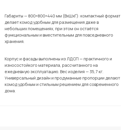
Посмотреть все шкафы
Посмотреть все кровати
Габариты — 800×800×440 мм (ВхШхГ): компактный формат
делает комод удобным для размещения даже в
Посмотреть все диваны
небольших помещениях, при этом он остаётся
Все товары распродажи
функциональным и вместительным для повседневного
хранения.
Посмотреть всю
мотреть все кухни и столовые группы
Корпус и фасады выполнены из ЛДСП — практичного и
износостойкого материала, рассчитанного на
ежедневную эксплуатацию. Вес изделия — 35,7 кг.
Универсальный дизайн и продуманные пропорции делают
комод удобным и стильным решением для современного
дома.