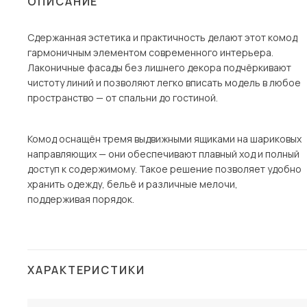
ОПИСАНИЕ
Столы и стулья
Сдержанная эстетика и практичность делают этот комод
Шкафы и стеллажи
гармоничным элементом современного интерьера.
Комоды и тумбы
Лаконичные фасады без лишнего декора подчёркивают
чистоту линий и позволяют легко вписать модель в любое
Вешалки и обувницы
пространство — от спальни до гостиной.
Гарнитуры
Пос
Комод оснащён тремя выдвижными ящиками на шариковых
направляющих — они обеспечивают плавный ход и полный
доступ к содержимому. Такое решение позволяет удобно
хранить одежду, бельё и различные мелочи,
поддерживая порядок.
ХАРАКТЕРИСТИКИ