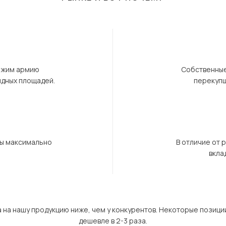
ержим армию
Собственные
ндных площадей.
перекупщ
бы максимально
В отличие от 
вкла
а на нашу продукцию ниже, чем у конкурентов. Некоторые позици
дешевле в 2-3 раза.