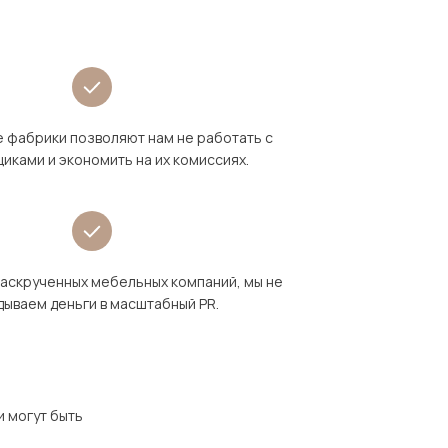
 фабрики позволяют нам не работать с
иками и экономить на их комиссиях.
раскрученных мебельных компаний, мы не
дываем деньги в масштабный PR.
и могут быть