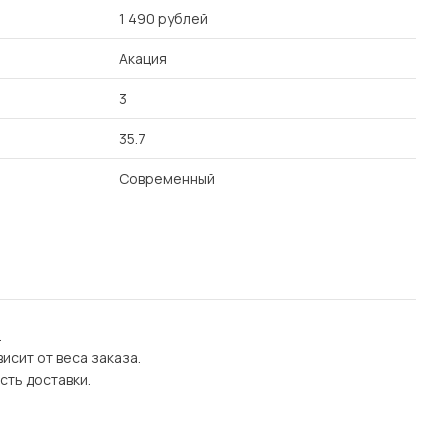
1 490 рублей
Акация
3
35.7
Современный
.
исит от веса заказа.
сть доставки.