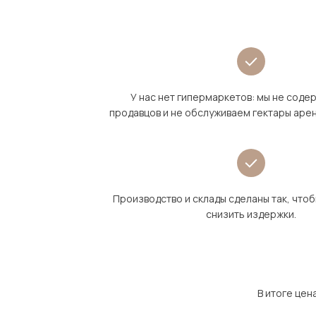
У нас нет гипермаркетов: мы не сод
продавцов и не обслуживаем гектары аре
Производство и склады сделаны так, что
снизить издержки.
В итоге цен