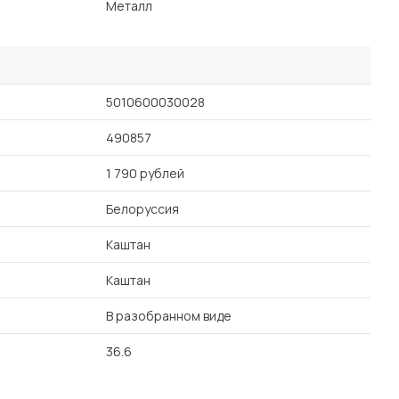
Металл
5010600030028
490857
1 790 рублей
Белоруссия
Каштан
Каштан
В разобранном виде
36.6