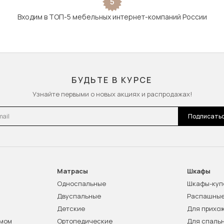
5
Входим в ТОП-5 мебельных интернет-компаний России
БУДЬТЕ В КУРСЕ
Узнайте первыми о новых акциях и распродажах!
l
Подписать
Матрасы
Шкафы
Односпальные
Шкафы-куп
Двуспальные
Распашны
Детские
Для прихо
змом
Ортопедические
Для спаль