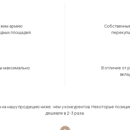
ержим армию
Собственные
ндных площадей.
перекупщ
бы максимально
В отличие от 
вкла
а на нашу продукцию ниже, чем у конкурентов. Некоторые позици
дешевле в 2-3 раза.