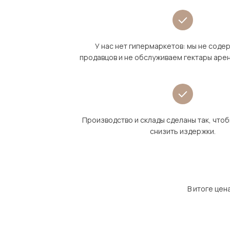
У нас нет гипермаркетов: мы не сод
продавцов и не обслуживаем гектары аре
Производство и склады сделаны так, что
снизить издержки.
В итоге цен