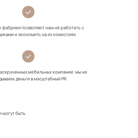
 фабрики позволяют нам не работать с
иками и экономить на их комиссиях.
раскрученных мебельных компаний, мы не
дываем деньги в масштабный PR.
и могут быть