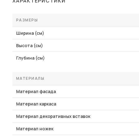
ХАРАКТЕРИСТИКИ
Столы и стулья
Шкафы и стеллажи
РАЗМЕРЫ
Комоды и тумбы
Ширина (см)
Вешалки и обувницы
Высота (см)
Гарнитуры
Глубина (см)
Пос
МАТЕРИАЛЫ
Материал фасада
Материал каркаса
Материал декоративных вставок
Материал ножек