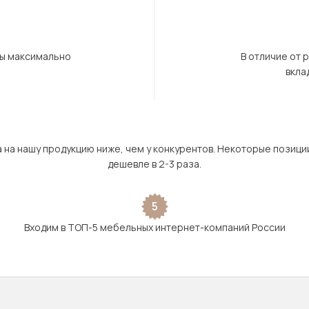
бы максимально
В отличие от 
вкла
а на нашу продукцию ниже, чем у конкурентов. Некоторые позици
дешевле в 2-3 раза.
5
Входим в ТОП-5 мебельных интернет-компаний России