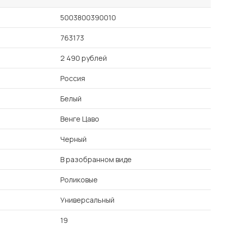
5003800390010
763173
2 490 рублей
Россия
Белый
Венге Цаво
Черный
В разобранном виде
Роликовые
Универсальный
19