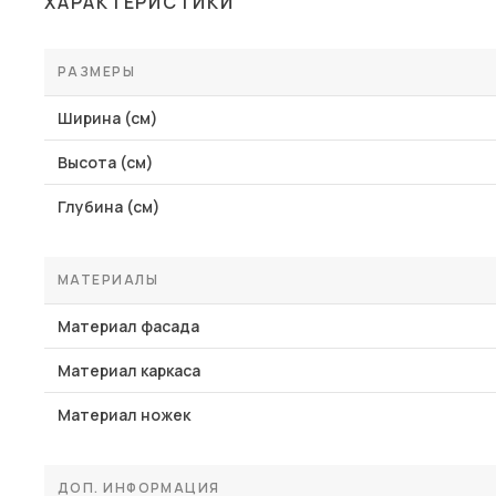
ХАРАКТЕРИСТИКИ
Столы и стулья
Шкафы и стеллажи
РАЗМЕРЫ
Комоды и тумбы
Ширина (см)
Вешалки и обувницы
Высота (см)
Гарнитуры
Глубина (см)
Пос
МАТЕРИАЛЫ
Материал фасада
Материал каркаса
Материал ножек
ДОП. ИНФОРМАЦИЯ