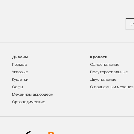
Emai
Диваны
Кровати
Прямые
Односпальные
Угловые
Полутороспальные
Кушетки
Двуспальные
Софы
С подъемным механи
Механизм аккордеон
Ортопедические