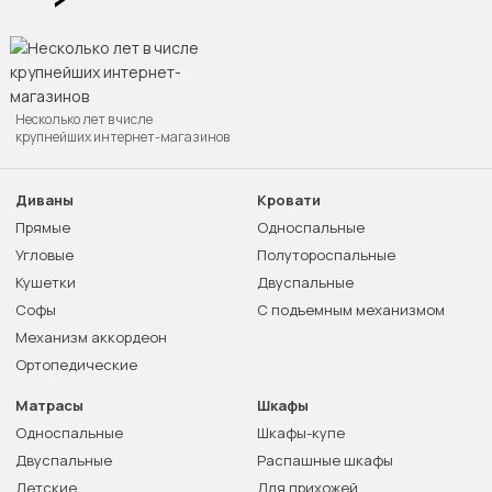
Несколько лет в числе
крупнейших интернет-магазинов
Диваны
Кровати
Прямые
Односпальные
Угловые
Полутороспальные
Кушетки
Двуспальные
Софы
С подъемным механизмом
Механизм аккордеон
Ортопедические
Матрасы
Шкафы
Односпальные
Шкафы-купе
Двуспальные
Распашные шкафы
Детские
Для прихожей