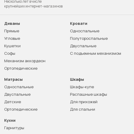
Несколько лет в числе
крупнейших интернет-магазинов
Диваны
Кровати
Прямые
Односпальные
Угловые
Полутороспальные
Кушетки
Двуспальные
Софы
С подъемным механизмом
Механизм аккордеон
Ортопедические
Матрасы
Шкафы
Односпальные
Шкафы-купе
Двуспальные
Распашные шкафы
Детские
Для прихожей
Ортопедические
Для спальни
Кухни
Гарнитуры