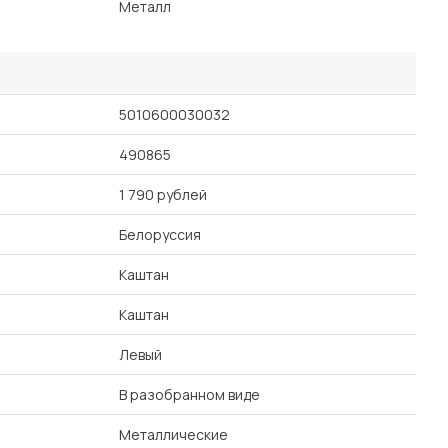
Металл
5010600030032
490865
1 790 рублей
Белоруссия
Каштан
Каштан
Левый
В разобранном виде
Металлические