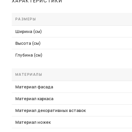
ХАРАКТЕРИСТИКИ
Столы и стулья
Шкафы и стеллажи
РАЗМЕРЫ
Комоды и тумбы
Ширина (см)
Вешалки и обувницы
Высота (см)
Гарнитуры
Глубина (см)
Пос
МАТЕРИАЛЫ
Материал фасада
Материал каркаса
Материал декоративных вставок
Материал ножек