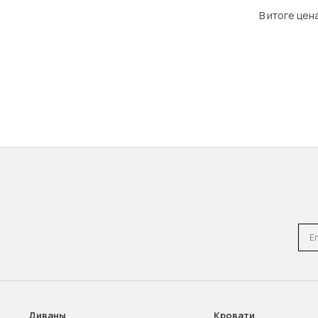
В итоге цен
Emai
Диваны
Кровати