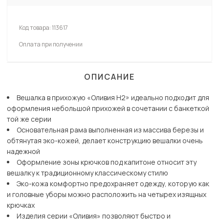
Код товара:
113617
Оплата при получении
ОПИСАНИЕ
Вешалка в прихожую «Оливия Н2» идеально подходит для
оформления небольшой прихожей в сочетании с банкеткой
той же серии
Основательная рама выполненная из массива березы и
обтянутая эко-кожей, делает конструкцию вешалки очень
надежной
Оформление зоны крючков под капитоне относит эту
вешалку к традиционному классическому стилю
Эко-кожа комфортно предохраняет одежду, которую как
и головные уборы можно расположить на четырех изящных
крючках
Изделия серии «Оливия» позволяют быстро и