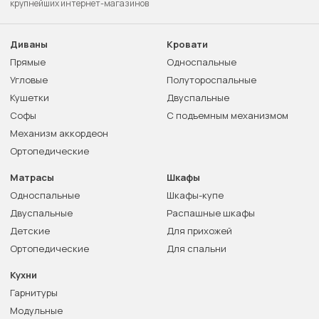
крупнейших интернет-магазинов
Диваны
Кровати
Прямые
Односпальные
Угловые
Полутороспальные
Кушетки
Двуспальные
Софы
С подъемным механизмом
Механизм аккордеон
Ортопедические
Матрасы
Шкафы
Односпальные
Шкафы-купе
Двуспальные
Распашные шкафы
Детские
Для прихожей
Ортопедические
Для спальни
Кухни
Гарнитуры
Модульные