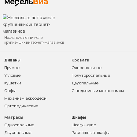
Несколько лет в числе
крупнейших интернет-магазинов
Диваны
Кровати
Прямые
Односпальные
Угловые
Полутороспальные
Кушетки
Двуспальные
Софы
С подъемным механизмом
Механизм аккордеон
Ортопедические
Матрасы
Шкафы
Односпальные
Шкафы-купе
Двуспальные
Распашные шкафы