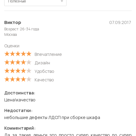
Полезные
Полезные
Новые
Виктор
07.09.2017
Возраст: 26-34 года
Старые
Москва
С высокой оценкой
Оценки
С низкой оценкой
Впечатление
Дизайн
Удобство
Качество
Достоинства:
Цена\качество
Недостатки:
небольшие дефекты ЛДСП при сборке шкафа
Комментарий:
Да за такие деньги это просто супер качество по супер