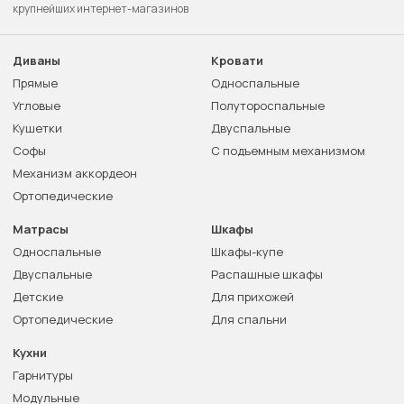
крупнейших интернет-магазинов
Диваны
Кровати
Прямые
Односпальные
Угловые
Полутороспальные
Кушетки
Двуспальные
Софы
С подъемным механизмом
Механизм аккордеон
Ортопедические
Матрасы
Шкафы
Односпальные
Шкафы-купе
Двуспальные
Распашные шкафы
Детские
Для прихожей
Ортопедические
Для спальни
Кухни
Гарнитуры
Модульные