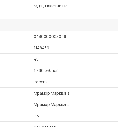
МДФ, Пластик CPL
0430000003029
1148459
45
1 790 рублей
Россия
Мрамор Марквина
Мрамор Марквина
7.5