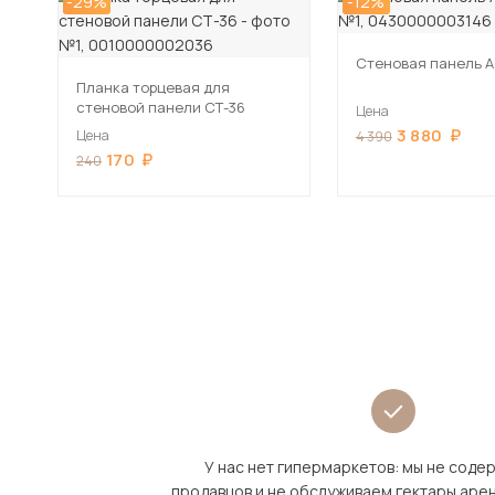
-29%
-12%
Стеновая панель А
Планка торцевая для
стеновой панели СТ-36
Цена
3 880
Цена
4 390
170
240
У нас нет гипермаркетов: мы не сод
продавцов и не обслуживаем гектары аре