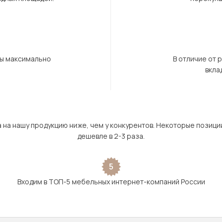
бы максимально
В отличие от 
вкла
а на нашу продукцию ниже, чем у конкурентов. Некоторые позици
дешевле в 2-3 раза.
5
Входим в ТОП-5 мебельных интернет-компаний России