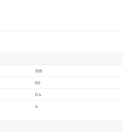
Посмотреть все шкафы
Посмотреть все кровати
Посмотреть все диваны
Все товары распродажи
Посмотреть всю
мотреть все кухни и столовые группы
305
60
0.4
4