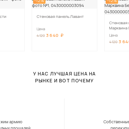
-12%
-12%
сти
Стеновая панель Лавант
Стеновая 
Марквина
Цена
3 640
Цена
4 120
3 64
4 120
У НАС ЛУЧШАЯ ЦЕНА НА
РЫНКЕ И ВОТ ПОЧЕМУ
ержим армию
Собственные
ндных площадей.
перекупщ