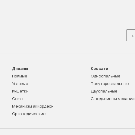
Emai
Диваны
Кровати
Прямые
Односпальные
Угловые
Полутороспальные
Кушетки
Двуспальные
Софы
С подъемным механи
Механизм аккордеон
Ортопедические