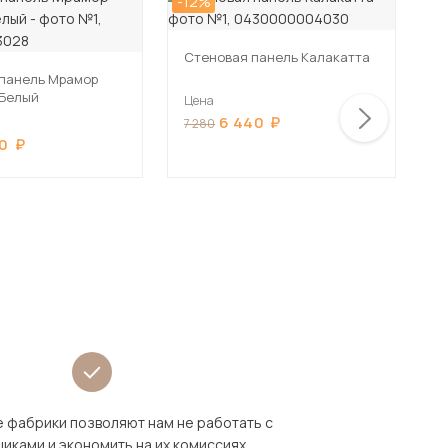
-12%
-1
Стеновая панель Калакатта
С
панель Мрамор
 Белый
Цена
Ц
6 440
7 280
3
0
 фабрики позволяют нам не работать с
иками и экономить на их комиссиях.