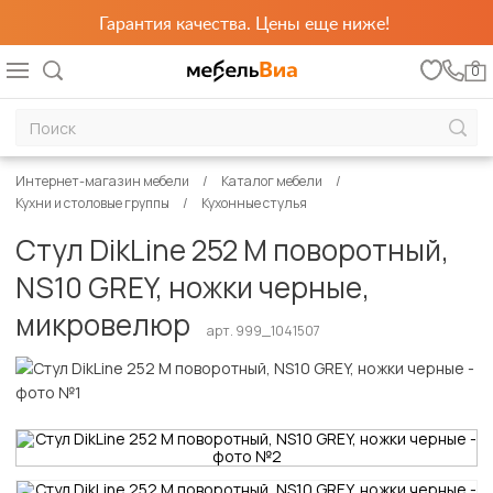
Гарантия качества. Цены еще ниже!
0
Интернет-магазин мебели
Каталог мебели
Кухни и столовые группы
Кухонные стулья
Стул DikLine 252 М поворотный,
NS10 GREY, ножки черные,
микровелюр
арт. 999_1041507