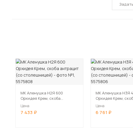
Задат
МК Аленушка Н2Я 600
МК Аленушка Н3Я 
Орхидея Крем, скоба
Орхидея Крем, ско
антрацит (со столешницей)
антрацит (со стол
Цена
Цена
7 433
6 761