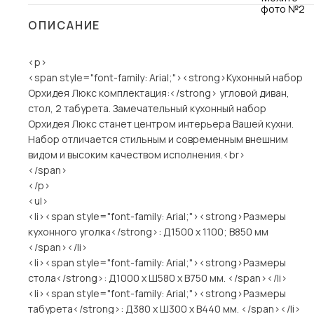
Столы и стулья
ОПИСАНИЕ
Шкафы и стеллажи
<p>
Комоды и тумбы
<span style="font-family: Arial;"><strong>Кухонный набор
Вешалки и обувницы
Орхидея Люкс комплектация:</strong> угловой диван,
Гарнитуры
стол, 2 табурета. Замечательный кухонный набор
Орхидея Люкс станет центром интерьера Вашей кухни.
Пос
Набор отличается стильным и современным внешним
видом и высоким качеством исполнения.<br>
</span>
</p>
<ul>
<li><span style="font-family: Arial;"><strong>Размеры
кухонного уголка</strong>: Д1500 x 1100; В850 мм
</span></li>
<li><span style="font-family: Arial;"><strong>Размеры
стола</strong>: Д1000 x Ш580 х В750 мм. </span></li>
<li><span style="font-family: Arial;"><strong>Размеры
табурета</strong>: Д380 x Ш300 х В440 мм. </span></li>