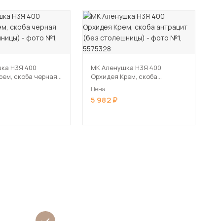
ка Н3Я 400
МК Аленушка Н3Я 400
рем, скоба черная
Орхидея Крем, скоба
ешницы)
антрацит (без столешницы)
Цена
5 982