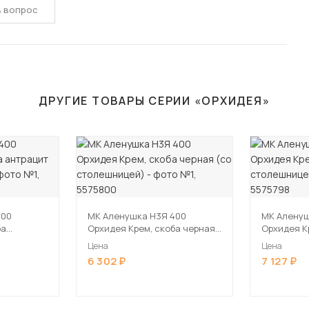
ь вопрос
ДРУГИЕ ТОВАРЫ СЕРИИ «ОРХИДЕЯ»
400
МК Аленушка Н3Я 400
МК Аленуш
ба
Орхидея Крем, скоба черная
Орхидея К
ешницей)
(со столешницей)
(со столе
Цена
Цена
6 302
7 127