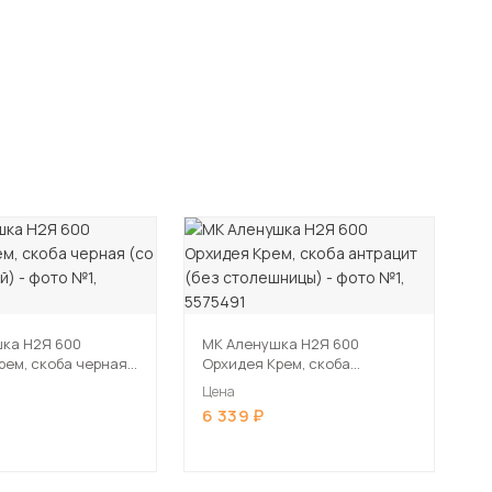
ка Н2Я 600
МК Аленушка Н2Я 600
рем, скоба черная
Орхидея Крем, скоба
шницей)
антрацит (без столешницы)
Цена
6 339