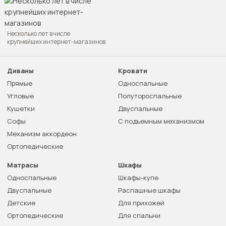
Несколько лет в числе
крупнейших интернет-магазинов
Диваны
Кровати
Прямые
Односпальные
Угловые
Полутороспальные
Кушетки
Двуспальные
Софы
С подъемным механизмом
Механизм аккордеон
Ортопедические
Матрасы
Шкафы
Односпальные
Шкафы-купе
Двуспальные
Распашные шкафы
Детские
Для прихожей
Ортопедические
Для спальни