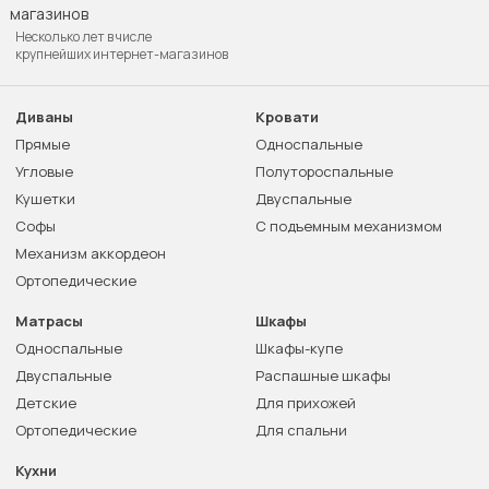
Несколько лет в числе
крупнейших интернет-магазинов
Диваны
Кровати
Прямые
Односпальные
Угловые
Полутороспальные
Кушетки
Двуспальные
Софы
С подъемным механизмом
Механизм аккордеон
Ортопедические
Матрасы
Шкафы
Односпальные
Шкафы-купе
Двуспальные
Распашные шкафы
Детские
Для прихожей
Ортопедические
Для спальни
Кухни