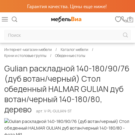
Гарантия качества. Цены еще ниже!
0
Интернет-магазин мебели
Каталог мебели
Кухни и столовые группы
Обеденные столы
Gulian раскладной 140-180/90/76
(дуб вотан/черный) Стол
обеденный HALMAR GULIAN дуб
вотан/черный 140-180/80,
дерево
арт. V-PL-GULIAN-ST