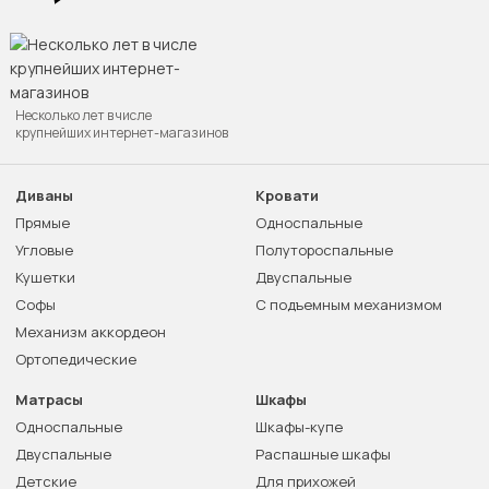
Несколько лет в числе
крупнейших интернет-магазинов
Диваны
Кровати
Прямые
Односпальные
Угловые
Полутороспальные
Кушетки
Двуспальные
Софы
С подъемным механизмом
Механизм аккордеон
Ортопедические
Матрасы
Шкафы
Односпальные
Шкафы-купе
Двуспальные
Распашные шкафы
Детские
Для прихожей