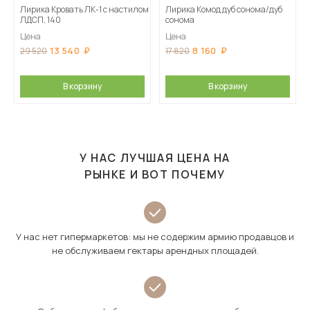
Лирика Кровать ЛК-1 с настилом
Лирика Комод дуб сонома/дуб
ЛДСП, 140
сонома
Цена
Цена
13 540
8 160
29 520
17 820
В корзину
В корзину
У НАС ЛУЧШАЯ ЦЕНА НА
РЫНКЕ И ВОТ ПОЧЕМУ
У нас нет гипермаркетов: мы не содержим армию продавцов и
не обслуживаем гектары арендных площадей.