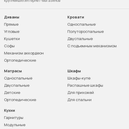
крупнейших интернет-магазинов
Диваны
Кровати
Прямые
Односпальные
Угловые
Полутороспальные
Кушетки
Двуспальные
Софы
С подъемным механизмом
Механизм аккордеон
Ортопедические
Матрасы
Шкафы
Односпальные
Шкафы-купе
Двуспальные
Распашные шкафы
Детские
Для прихожей
Ортопедические
Для спальни
Кухни
Гарнитуры
Модульные