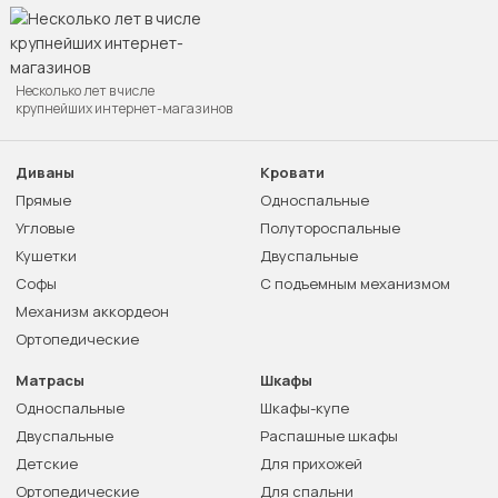
Несколько лет в числе
крупнейших интернет-магазинов
Диваны
Кровати
Прямые
Односпальные
Угловые
Полутороспальные
Кушетки
Двуспальные
Софы
С подъемным механизмом
Механизм аккордеон
Ортопедические
Матрасы
Шкафы
Односпальные
Шкафы-купе
Двуспальные
Распашные шкафы
Детские
Для прихожей
Ортопедические
Для спальни