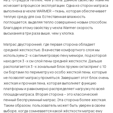
исчезает в процессе эксплуатации. Одна из сторон матраса
выполнена в чехле WARMER —ткань, которая обеспечивает
теплую среду для сна. Естественная влажность
поглощается, выделяя тепло совершенно новым способом.
Благодаря этому свойству у чехла Warmer скорость
высыхания в три раза выше, чем у хлопка.
Матрас двусторонний, где первая сторона обладает
средней жесткостью. В качестве комфортного слоя мы
используем 2 -х сантиметровую пену мемори, под которой
находится 3 -х см слой пены средней жесткости. Дальше
располагается 3 -х зональный блок пружин октаспринг с 10
см бортами по периметру из особо жесткой пены, которые
не позволят матрасу промяться. Завершает этот блок очень
жесткая и прочная пена, которая выполняет функцию
платформы и равномерно распределяет нагрузку по всей
площади матраса. Вторая сторона – это классический
пенный беспружинный матрас. Эта сторона более жесткая.
Таким образом, пользователь может быть уверен в своем
выборе, когда сомневается какой жёсткости матрас ему