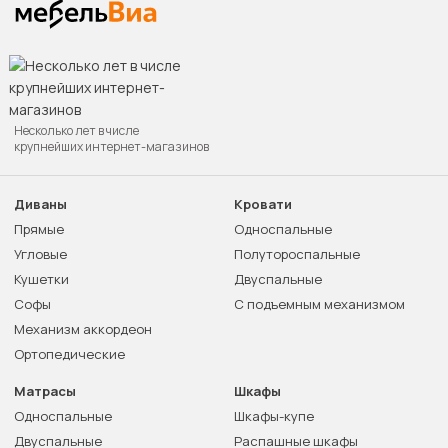
Несколько лет в числе
крупнейших интернет-магазинов
Диваны
Кровати
Прямые
Односпальные
Угловые
Полутороспальные
Кушетки
Двуспальные
Софы
С подъемным механизмом
Механизм аккордеон
Ортопедические
Матрасы
Шкафы
Односпальные
Шкафы-купе
Двуспальные
Распашные шкафы