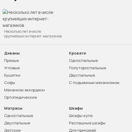
Несколько лет в числе
крупнейших интернет-магазинов
Диваны
Кровати
Прямые
Односпальные
Угловые
Полутороспальные
Кушетки
Двуспальные
Софы
С подъемным механизмом
Механизм аккордеон
Ортопедические
Матрасы
Шкафы
Односпальные
Шкафы-купе
Двуспальные
Распашные шкафы
Детские
Для прихожей