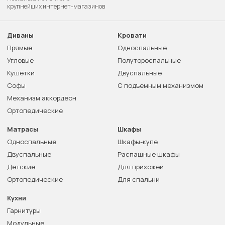
крупнейших интернет-магазинов
Диваны
Кровати
Прямые
Односпальные
Угловые
Полутороспальные
Кушетки
Двуспальные
Софы
С подъемным механизмом
Механизм аккордеон
Ортопедические
Матрасы
Шкафы
Односпальные
Шкафы-купе
Двуспальные
Распашные шкафы
Детские
Для прихожей
Ортопедические
Для спальни
Кухни
Гарнитуры
Модульные