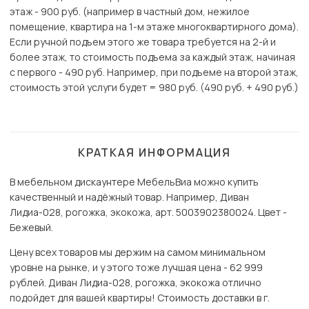
этаж - 900 руб. (например в частный дом, нежилое
помещение, квартира на 1-м этаже многоквартирного дома).
Если ручной подъем этого же товара требуется на 2-й и
более этаж, то стоимость подъема за каждый этаж, начиная
с первого - 490 руб. Например, при подъеме на второй этаж,
стоимость этой услуги будет = 980 руб. (490 руб. + 490 руб.)
КРАТКАЯ ИНФОРМАЦИЯ
В мебельном дискаунтере МебельВиа можно купить
качественный и надёжный товар. Например, Диван
Лидиа-028, рогожка, экокожа, арт. 5003902380024. Цвет -
Бежевый.
Цену всех товаров мы держим на самом минимальном
уровне на рынке, и у этого тоже лучшая цена - 62 999
рублей. Диван Лидиа-028, рогожка, экокожа отлично
подойдет для вашей квартиры! Стоимость доставки в г.