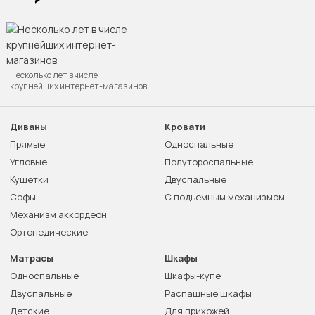
Несколько лет в числе
крупнейших интернет-магазинов
Диваны
Кровати
Прямые
Односпальные
Угловые
Полутороспальные
Кушетки
Двуспальные
Софы
С подъемным механизмом
Механизм аккордеон
Ортопедические
Матрасы
Шкафы
Односпальные
Шкафы-купе
Двуспальные
Распашные шкафы
Детские
Для прихожей