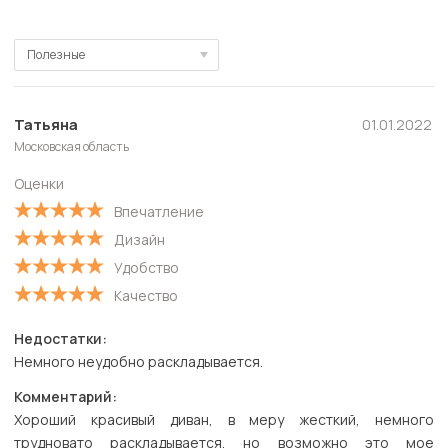
Полезные
Полезные
Новые
Татьяна
01.01.2022
Московская область
Старые
Оценки
С высокой оценкой
Впечатление
С низкой оценкой
Дизайн
Удобство
Качество
Недостатки:
Немного неудобно раскладывается.
Комментарий:
Хороший красивый диван, в меру жесткий, немного
трудновато раскладывается, но возможно это мое