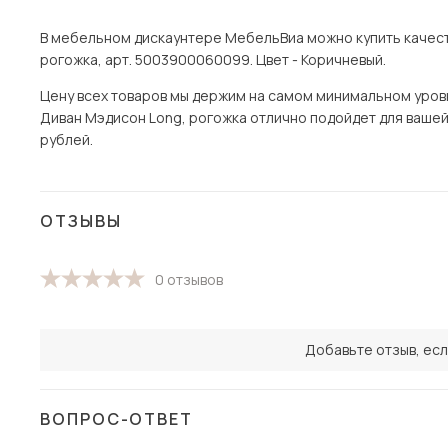
В мебельном дискаунтере МебельВиа можно купить качест
рогожка, арт. 5003900060099. Цвет - Коричневый.
Цену всех товаров мы держим на самом минимальном уровне
Диван Мэдисон Long, рогожка отлично подойдет для вашей 
рублей.
ОТЗЫВЫ
0 отзывов
Добавьте отзыв, есл
ВОПРОС-ОТВЕТ