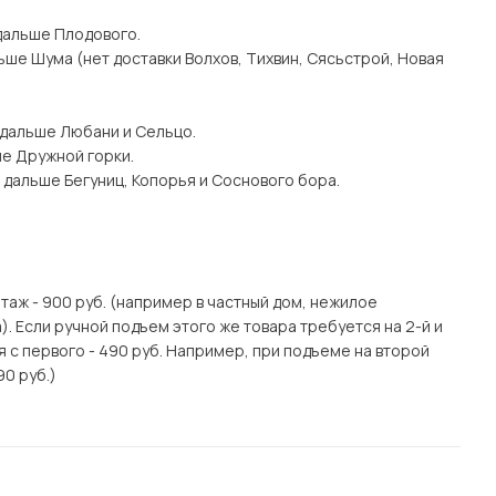
дальше Плодового.
ьше Шума (нет доставки Волхов, Тихвин, Сясьстрой, Новая
 дальше Любани и Сельцо.
ше Дружной горки.
 дальше Бегуниц, Копорья и Соснового бора.
этаж - 900 руб. (например в частный дом, нежилое
. Если ручной подъем этого же товара требуется на 2-й и
я с первого - 490 руб. Например, при подъеме на второй
90 руб.)