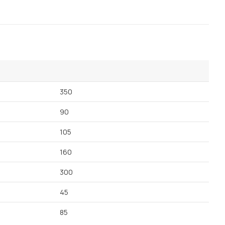
Посмотреть все шкафы
Посмотреть все кровати
Посмотреть все диваны
Все товары распродажи
Посмотреть всю
350
мотреть все кухни и столовые группы
90
105
160
300
45
85