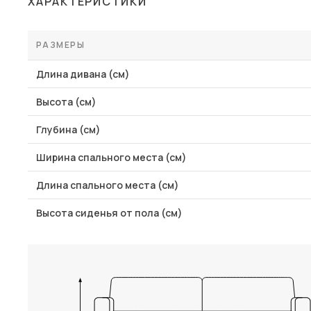
ХАРАКТЕРИСТИКИ
Столы и стулья
Шкафы и стеллажи
РАЗМЕРЫ
Комоды и тумбы
Длина дивана (см)
Вешалки и обувницы
Высота (см)
Гарнитуры
Глубина (см)
Пос
Ширина спального места (см)
Длина спального места (см)
Высота сиденья от пола (см)