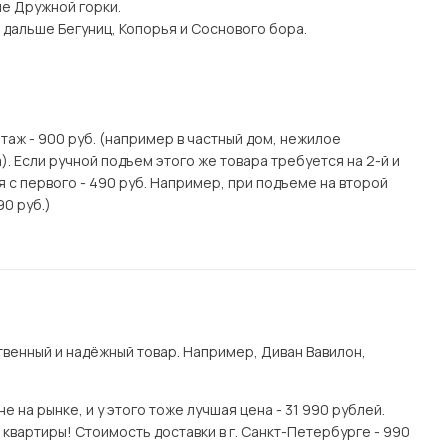
ше Дружной горки.
 дальше Бегуниц, Копорья и Соснового бора.
этаж - 900 руб. (например в частный дом, нежилое
. Если ручной подъем этого же товара требуется на 2-й и
я с первого - 490 руб. Например, при подъеме на второй
90 руб.)
венный и надёжный товар. Например, Диван Вавилон,
на рынке, и у этого тоже лучшая цена - 31 990 рублей.
квартиры! Стоимость доставки в г. Санкт-Петербурге - 990