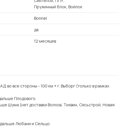
Синтепон, ППУ,
Пружинный блок, Войлок
Bonnel
да
12 месяцев
 КАД во все стороны - 100 км + г. Выборг (только в рамках
дальше Плодового.
ьше Шума (нет доставки Волхов, Тихвин, Сясьстрой, Новая
 дальше Любани и Сельцо.