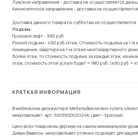
Лужское направление - доставка не осуществляется даль
Кингисеппское направление - доставка не осуществляется
Доставка данного товара по субботам не осуществляется.
Подъем:
Грузовой лифт - 990 руб.
Ручной подъем - 490 руб./этаж. Стоимость подъема на 1-й 
помещение, квартира на 1-м этаже многоквартирного дома)
более этаж, то стоимость подъема за каждый этаж, начина
этаж, стоимость этой услуги будет = 980 руб. (490 руб. + 4
КРАТКАЯ ИНФОРМАЦИЯ
В мебельном дискаунтере МебельВиа можно купить качест
микровельвет, арт. 5003900020248. Цвет - Красный.
Цену всех товаров мы держим на самом минимальном уровне 
Диван Вавилон, микровельвет отлично подойдет для вашей 