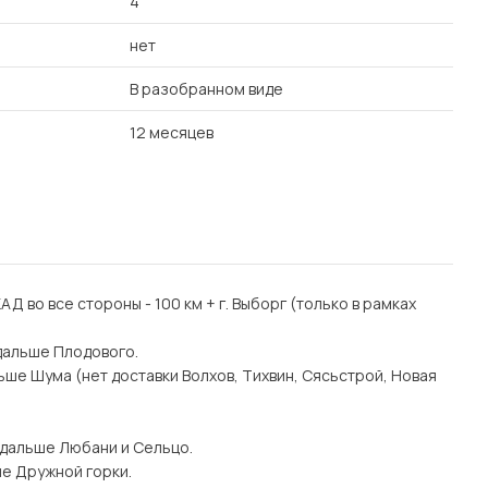
4
нет
В разобранном виде
12 месяцев
 КАД во все стороны - 100 км + г. Выборг (только в рамках
дальше Плодового.
ьше Шума (нет доставки Волхов, Тихвин, Сясьстрой, Новая
 дальше Любани и Сельцо.
ше Дружной горки.