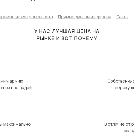
прямые из микровельвета
Прямые диваны из дерева
Тахты
У НАС ЛУЧШАЯ ЦЕНА НА
РЫНКЕ И ВОТ ПОЧЕМУ
ержим армию
Собственные
ндных площадей.
перекупщ
бы максимально
В отличие от 
вкла