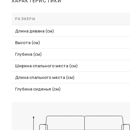
ХАРАКТЕРИСТИКИ
Столы и стулья
Шкафы и стеллажи
РАЗМЕРЫ
Комоды и тумбы
Длина дивана (см)
Вешалки и обувницы
Высота (см)
Гарнитуры
Глубина (см)
Пос
Ширина спального места (см)
Длина спального места (см)
Глубина сиденья (см)