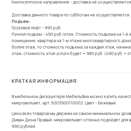
Кингисеппское направление - доставка не осуществляется
Доставка данного товара по субботам не осуществляется.
Подъем:
Грузовой лифт - 990 руб.
Ручной подъем - 490 руб./этаж. Стоимость подъема на 1-й 
помещение, квартира на 1-м этаже многоквартирного дома)
более этаж, то стоимость подъема за каждый этаж, начина
этаж, стоимость этой услуги будет = 980 руб. (490 руб. + 4
КРАТКАЯ ИНФОРМАЦИЯ
В мебельном дискаунтере МебельВиа можно купить качест
микровельвет, арт. 5003900110002. Цвет - Бежевый.
Цену всех товаров мы держим на самом минимальном уровне
Диван Дюна Правый, микровельвет отлично подойдет для в
990 рублей.