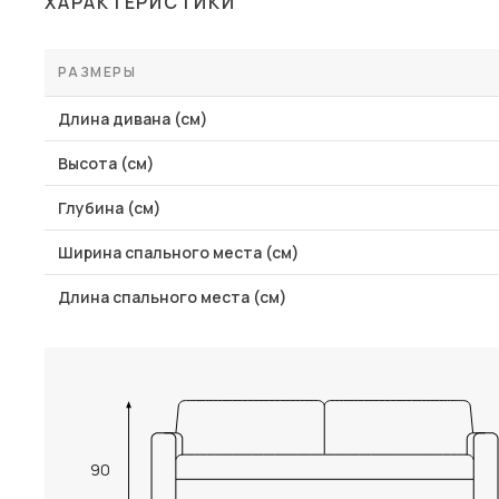
ХАРАКТЕРИСТИКИ
Столы и стулья
Шкафы и стеллажи
РАЗМЕРЫ
Комоды и тумбы
Длина дивана (см)
Вешалки и обувницы
Высота (см)
Гарнитуры
Глубина (см)
Пос
Ширина спального места (см)
Длина спального места (см)
90