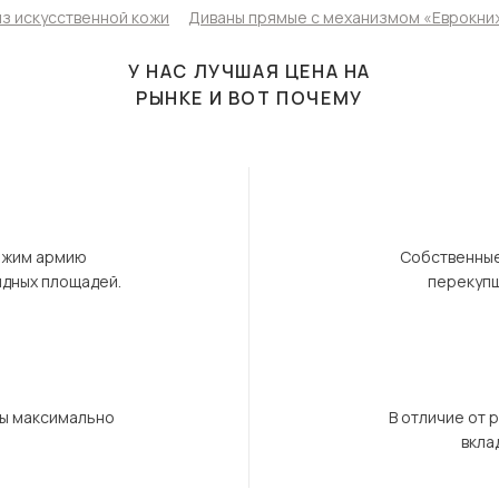
з искусственной кожи
Диваны прямые с механизмом «Еврокни
У НАС ЛУЧШАЯ ЦЕНА НА
РЫНКЕ И ВОТ ПОЧЕМУ
ержим армию
Собственные
ндных площадей.
перекупщ
бы максимально
В отличие от 
вкла