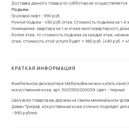
Доставка данного товара по субботам не осуществляется.
Подъем:
Грузовой лифт - 990 руб.
Ручной подъем - 490 руб./этаж. Стоимость подъема на 1-й 
помещение, квартира на 1-м этаже многоквартирного дома)
более этаж, то стоимость подъема за каждый этаж, начина
этаж, стоимость этой услуги будет = 980 руб. (490 руб. + 4
КРАТКАЯ ИНФОРМАЦИЯ
В мебельном дискаунтере МебельВиа можно купить качест
искусственная кожа, арт. 5003900200009. Цвет - Черный.
Цену всех товаров мы держим на самом минимальном уровне 
Диван Триумф, искусственная кожа отлично подойдет для 
- 990 рублей.