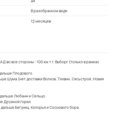
да
В разобранном виде
12 месяцев
 КАД во все стороны - 100 км + г. Выборг (только в рамках
дальше Плодового.
ьше Шума (нет доставки Волхов, Тихвин, Сясьстрой, Новая
 дальше Любани и Сельцо.
ше Дружной горки.
 дальше Бегуниц, Копорья и Соснового бора.