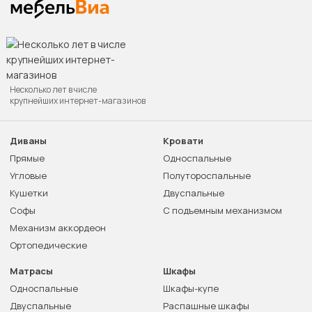
Несколько лет в числе
крупнейших интернет-магазинов
Диваны
Кровати
Прямые
Односпальные
Угловые
Полутороспальные
Кушетки
Двуспальные
Софы
С подъемным механизмом
Механизм аккордеон
Ортопедические
Матрасы
Шкафы
Односпальные
Шкафы-купе
Двуспальные
Распашные шкафы