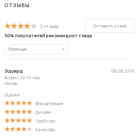
ОТЗЫВЫ
Оставить отзыв
2 отзыва
50% покупателей рекомендуют товар
Полезные
Полезные
Новые
Эдуард
08.08.2019
Возраст: 26-34 года
Старые
Москва
С высокой оценкой
Оценки
С низкой оценкой
Впечатление
Дизайн
Удобство
Качество