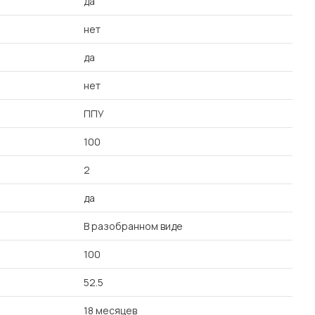
да
нет
да
нет
ППУ
100
2
да
В разобранном виде
100
52.5
18 месяцев