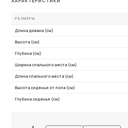
ХАРАКТЕРИСТИКИ
Столы и стулья
Шкафы и стеллажи
РАЗМЕРЫ
Комоды и тумбы
Длина дивана (см)
Вешалки и обувницы
Высота (см)
Гарнитуры
Глубина (см)
Пос
Ширина спального места (см)
Длина спального места (см)
Высота сиденья от пола (см)
Глубина сиденья (см)