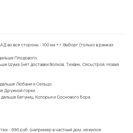
 КАД во все стороны - 100 км + г. Выборг (только в рамках
дальше Плодового.
ьше Шума (нет доставки Волхов, Тихвин, Сясьстрой, Новая
 дальше Любани и Сельцо.
ше Дружной горки.
 дальше Бегуниц, Копорья и Соснового бора.
этаж - 990 руб. (например в частный дом, нежилое