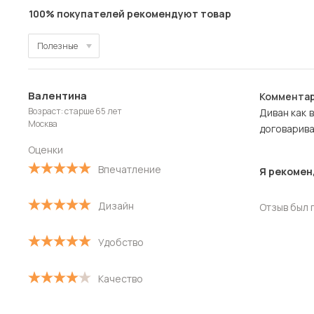
100% покупателей рекомендуют товар
Полезные
Полезные
Валентина
Комментар
Новые
Возраст: старше 65 лет
Диван как 
Москва
договарива
Старые
Оценки
С высокой оценкой
Впечатление
Я рекомен
С низкой оценкой
Дизайн
Отзыв был 
Удобство
Качество