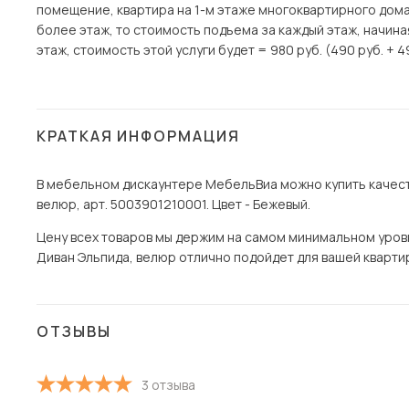
помещение, квартира на 1-м этаже многоквартирного дома)
более этаж, то стоимость подъема за каждый этаж, начина
этаж, стоимость этой услуги будет = 980 руб. (490 руб. + 4
КРАТКАЯ ИНФОРМАЦИЯ
В мебельном дискаунтере МебельВиа можно купить качест
велюр, арт. 5003901210001. Цвет - Бежевый.
Цену всех товаров мы держим на самом минимальном уровне
Диван Эльпида, велюр отлично подойдет для вашей квартир
ОТЗЫВЫ
3 отзыва