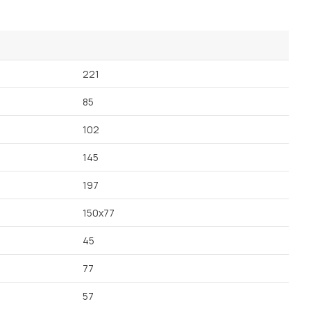
Посмотреть все шкафы
Посмотреть все кровати
Посмотреть все диваны
Все товары распродажи
221
85
Посмотреть всю
102
мотреть все кухни и столовые группы
145
197
150х77
45
77
57