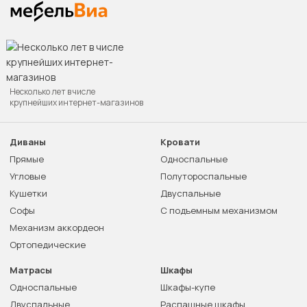
Несколько лет в числе
крупнейших интернет-магазинов
Диваны
Кровати
Прямые
Односпальные
Угловые
Полутороспальные
Кушетки
Двуспальные
Софы
С подъемным механизмом
Механизм аккордеон
Ортопедические
Матрасы
Шкафы
Односпальные
Шкафы-купе
Двуспальные
Распашные шкафы